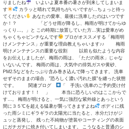
りましたね
いよいよ夏本番の暑さが到来してしまいま
す
カラッと晴れて気持ちがいいですが…ちょっと待っ
てください
あなたの愛車、最後に洗車したのはいつです
か！？ 「どうせ雨が降るし、梅雨が明けてからゆ
っくり…。」と この時期に放置していた方…実は愛車がめ
ちゃくちゃピンチなんです
プロがオススメする「梅雨明
けメンテナンス」が重要な理由教えちゃいます♪♪ 梅雨
明けメンテナンスの重要な役割 以前も似たような内容
をお伝えしましたが、梅雨の雨は、「ただの雨水」じゃな
いないんです。 梅雨の雨は、大気中の排気ガスや黄砂、
PM2.5などをたっぷり含み巻き込んで降ってきます。 洗車
せずそのままの場合、”恐ろしく濃い汚れた膜”を纏った状態
です。 関連ブログ
「 手洗い洗車のご予約受け付
けております！！ 」 本当に恐ろしいのはここからで
す…。 梅雨が明けると、一気に強烈な紫外線とあっという
間に３５℃を超える猛暑が襲ってきますよね
ボディに残
った雨シミにギラギラの太陽光に当たると、水分だけがジ
ュッと蒸発し、 残った不純物が塗装やコーティングの表面
にガチガチに焼き付いてしまいます。 こうなると普通のシ