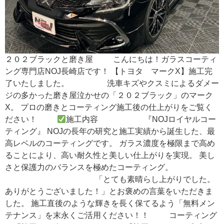
２０２ブラックと磨き屋 こんにちは！ガラスコーティ
ング専門店NOJ長崎店です！ 【トヨタ マークX】施工完
了いたしました。 洗車キズやクスミによるダメー
ジの多かった磨き屋泣かせの「２０２ブラック」のマーク
X。 プロの磨きとコーティング施工後の仕上がりをご覧く
ださい！
施工内容 『NOJロイヤルコー
ティング』 NOJの長年の研究と施工実績から誕生した、最
高レベルのコーティングです。 ガラス濃度を極限まで高め
ることにより、高い耐久性と美しい仕上がりを実現。 美し
さと保護力のバランスを極めたコーティング。
「とても素晴らし上がりでした。
ありがとうございました！」とお褒めの言葉をいただきま
した。 施工直後のような輝きを長く保てるよう「無料メン
テナンス」を末永くご活用ください！！ コーティング