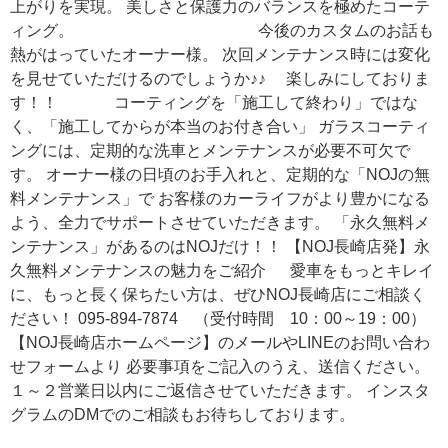
上がりを実現。 美しさと保護力のバランスを極めたコーテ
ィング。 今後のカスタムのお話も
熱がはっていたオーナー様。 次回メンテナンス時には変化
を見せていただけるのでしょうか♪♪ 楽しみにしておりま
す！！ コーティングを「施工して終わり」ではな
く、「施工してからが本当のお付き合い」 ガラスコーティ
ングには、定期的な洗車とメンテナンスが必要不可欠で
す。 オーナー様の日頃のお手入れと、定期的な「NOJの無
料メンテナンス」で お客様のカーライフがより豊かになる
よう、全力でサポートさせていただきます。 「永久無料メ
ンテナンス」があるのはNOJだけ！！ 【NOJ長崎店発】永
久無料メンテナンスの魅力をご紹介 愛車をもっとキレイ
に、もっと長く保ちたい方は、ぜひNOJ長崎店にご相談く
ださい！ 095-894-7874 （受付時間 10：00～19：00）
【NOJ長崎店ホームページ】のメールやLINEのお問い合わ
せフォームより 必要事項をご記入のうえ、送信ください。
１～２営業日以内にご返信させていただきます。 インスタ
グラムのDMでのご相談もお待ちしております。