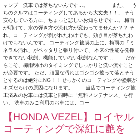
ャンプー洗車では落ちないんです…。 また、「う
ちのクルマはコーティングしてあるから大丈夫！！」 そう
安心している方に、ちょっと悲しいお知らせです…。 梅雨
が明けて、水の弾き方や流れ方が変わってませんか？？ そ
れ、コーティングが剥がれたわけでも、効き目が落ちたわ
けでもないんです。 コーティング被膜の上に、梅雨の「ミ
ネラル汚れ」がベッタリと張り付いて、 本来の性能を発揮
できてない状態、機能していない状態なんです… だか
らこそ、梅雨明けのタイミングでしっかりと洗い流すこと
が必要です。 ただ、頑固な汚れはゴシゴシ擦って落とそう
とするのは絶対にNG！！ せっかくのコーティングや塗装が
キズだらけの原因になります。 当店でコーティング施
工済みのお車には洗車と同時に「無料メンテナンス」を行
い、 洗車のみご利用のお車には、コー
【HONDA VEZEL】ロイヤル
コーティングで深紅に艶を