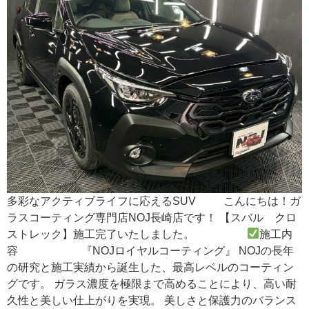
多彩なアクティブライフに応えるSUV こんにちは！ガ
ラスコーティング専門店NOJ長崎店です！ 【スバル クロ
ストレック】施工完了いたしました。
施工内
容 『NOJロイヤルコーティング』 NOJの長年
の研究と施工実績から誕生した、最高レベルのコーティン
グです。 ガラス濃度を極限まで高めることにより、高い耐
久性と美しい仕上がりを実現。 美しさと保護力のバランス