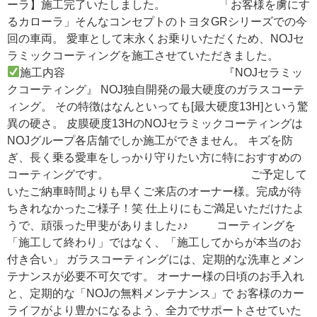
ーラ】施工完了いたしました。 「お客様を虜にす
るカローラ」そんなコンセプトのトヨタGRシリーズでの今
回の車両。 愛車として末永くお乗りいただくため、NOJセ
ラミックコーティングを施工させていただきました。
施工内容 『NOJセラミッ
クコーティング』 NOJ独自開発の最大硬度のガラスコーテ
ィング。 その特徴はなんといっても[最大硬度13H]という驚
異の硬さ。 皮膜硬度13HのNOJセラミックコーティングは
NOJグループ各店舗でしか施工ができません。 キズを防
ぎ、長く乗る愛車をしっかり守りたい方に特におすすめの
コーティングです。 ご予定して
いたご納車時間よりも早くご来店のオーナー様。完成が待
ちきれなかったご様子！笑 仕上りにもご満足いただけたよ
うで、頑張った甲斐がありました♪♪ コーティングを
「施工して終わり」ではなく、「施工してからが本当のお
付き合い」 ガラスコーティングには、定期的な洗車とメン
テナンスが必要不可欠です。 オーナー様の日頃のお手入れ
と、定期的な「NOJの無料メンテナンス」で お客様のカー
ライフがより豊かになるよう、全力でサポートさせていた