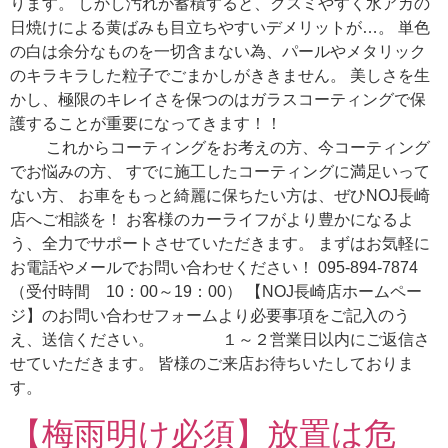
ります。 しかし汚れが蓄積すると、クスミやすく水アカの
日焼けによる黄ばみも目立ちやすいデメリットが…。 単色
の白は余分なものを一切含まない為、パールやメタリック
のキラキラした粒子でごまかしがききません。 美しさを生
かし、極限のキレイさを保つのはガラスコーティングで保
護することが重要になってきます！！
これからコーティングをお考えの方、今コーティング
でお悩みの方、 すでに施工したコーティングに満足いって
ない方、 お車をもっと綺麗に保ちたい方は、ぜひNOJ長崎
店へご相談を！ お客様のカーライフがより豊かになるよ
う、全力でサポートさせていただきます。 まずはお気軽に
お電話やメールでお問い合わせください！ 095-894-7874
（受付時間 10：00～19：00） 【NOJ長崎店ホームペー
ジ】のお問い合わせフォームより必要事項をご記入のう
え、送信ください。 １～２営業日以内にご返信さ
せていただきます。 皆様のご来店お待ちいたしておりま
す。
【梅雨明け必須】放置は危