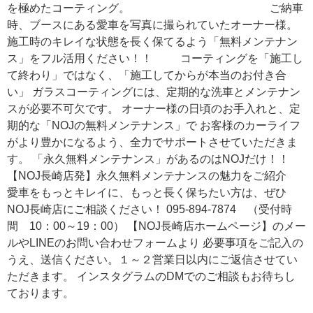
を極めたコーティング。 ご納車
時、ブースにある愛車を写真に撮られていたオーナー様。
施工時のキレイな状態を長く保てるよう「無料メンテナン
ス」をフル活用ください！！ コーティングを「施工し
て終わり」ではなく、「施工してからが本当のお付き合
い」 ガラスコーティングには、定期的な洗車とメンテナン
スが必要不可欠です。 オーナー様の日頃のお手入れと、定
期的な「NOJの無料メンテナンス」で お客様のカーライフ
がより豊かになるよう、全力でサポートさせていただきま
す。 「永久無料メンテナンス」があるのはNOJだけ！！
【NOJ長崎店発】永久無料メンテナンスの魅力をご紹介
愛車をもっとキレイに、もっと長く保ちたい方は、ぜひ
NOJ長崎店にご相談ください！ 095-894-7874 （受付時
間 10：00～19：00） 【NOJ長崎店ホームページ】のメー
ルやLINEのお問い合わせフォームより 必要事項をご記入の
うえ、送信ください。１～２営業日以内にご返信させてい
ただきます。 インスタグラムのDMでのご相談もお待ちし
ております。